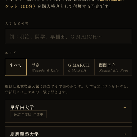
ケット（60分）
を購入特典として付属する予定です。
大学名で検索
エリア
すべて
早慶
G MARCH
関関同立
Waseda & Keio
G-MARCH
Kansai Big Four
掲載は
私立文系入試
に該当する学部のみです。大学名のボタンを押すと、
学部別マニュアルの一覧が開きます。
早稲田大学
→
2027年度版 作成中
慶應義塾大学
→