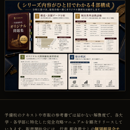
問題集
Manuals
よくある質問
FAQ
代表紹介
Founder
記事一覧
Journal
Designed for Your Faculty.
THINKING
予備校のテキストや市販の参考書では届かない解像度で、各大
学・各学部に特化した完全攻略マニュアルを順次リリースして
いきます。販売開始分には、代表 朝倉徹大との
個別相談会チ