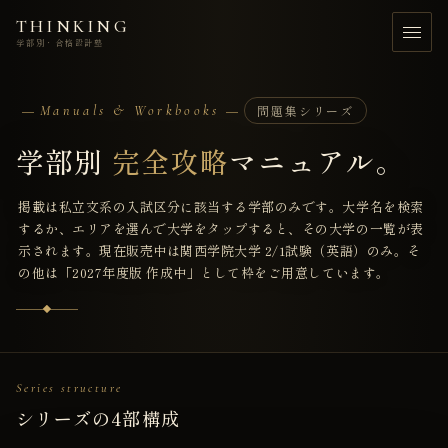
THINKING
学部別・合格設計塾
Menu
Manuals & Workbooks
問題集シリーズ
学部別
完全攻略
マニュアル。
トップ
Home
掲載は私立文系の入試区分に該当する学部のみです。大学名を検索
学部別戦略
するか、エリアを選んで大学をタップすると、その大学の一覧が表
Strategy
示されます。現在販売中は関西学院大学 2/1試験（英語）のみ。そ
の他は「2027年度版 作成中」として枠をご用意しています。
サポート体制
Support
合格者の声
Voices
Series structure
料金・入塾
シリーズの4部構成
Pricing