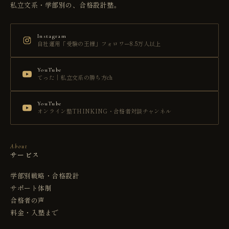
私立文系・学部別の、合格設計塾。
Instagram
自社運用「受験の王様」フォロワー8.5万人以上
YouTube
てった｜私立文系の勝ち方ch
YouTube
オンライン塾THINKING・合格者対談チャンネル
About
サービス
学部別戦略・合格設計
サポート体制
合格者の声
料金・入塾まで