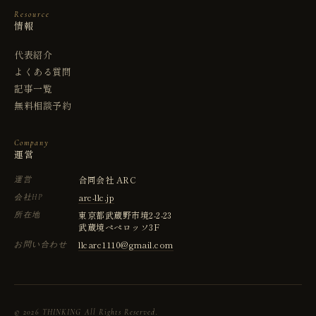
Resource
情報
代表紹介
よくある質問
記事一覧
無料相談予約
Company
運営
合同会社 ARC
運営
arc-llc.jp
会社HP
東京都武蔵野市境2-2-23
所在地
武蔵境ぺぺロッソ3F
llcarc1110@gmail.com
お問い合わせ
©
2026
THINKING All Rights Reserved.