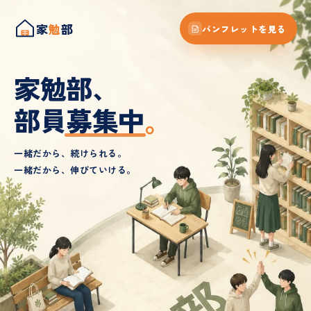
家
勉
部
パンフレットを見る
家勉部
、
部員
募集中
。
一緒だから、続けられる。
一緒だから、伸びていける。